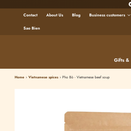
Contact
About Us
Blog
Business customers
Sao Bien
Gifts &
Home
›
Vietnamese spices
›
Pho Bò - Vietnamese beef soup