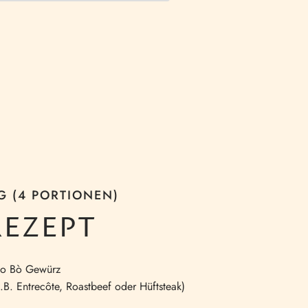
G (4 PORTIONEN)
REZEPT
o Bò Gewürz
.B. Entrecôte, Roastbeef oder Hüftsteak)