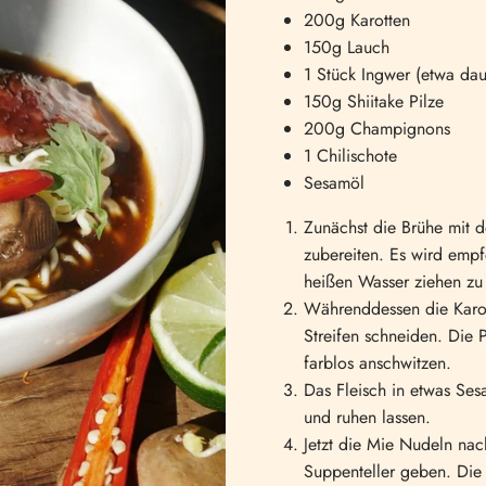
200g Karotten
150g Lauch
1 Stück Ingwer (etwa d
150g Shiitake Pilze
200g Champignons
1 Chilischote
Sesamöl
Zunächst die Brühe mit
zubereiten. Es wird emp
heißen Wasser ziehen zu 
Währenddessen die Karot
Streifen schneiden. Die P
farblos anschwitzen.
Das Fleisch in etwas Ses
und ruhen lassen.
Jetzt die Mie Nudeln na
Suppenteller geben. Die