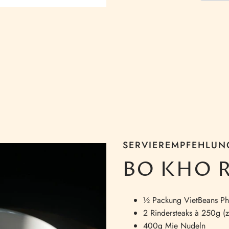
SERVIEREMPFEHLUN
BO KHO 
½ Packung VietBeans Ph
2 Rindersteaks à 250g (z
400g Mie Nudeln