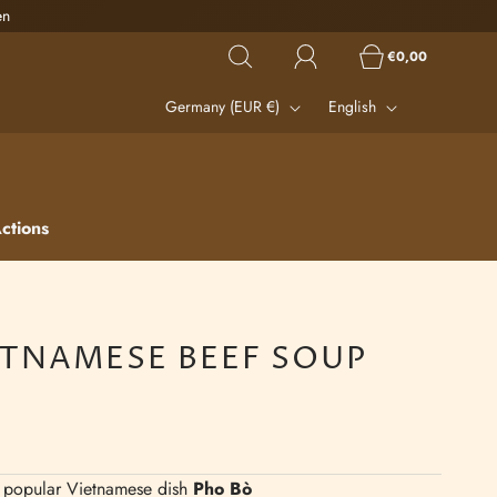
en
€0,00
Germany (EUR €)
English
ctions
ETNAMESE BEEF SOUP
he popular Vietnamese dish
Pho Bò