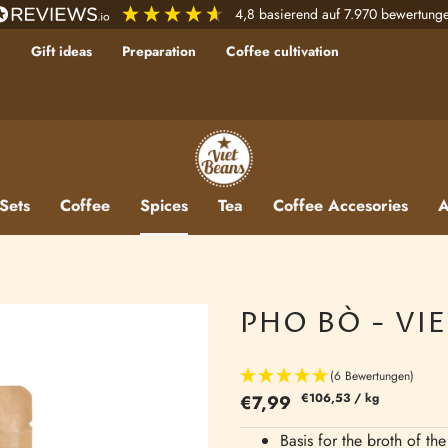
4,8
basierend auf
7.970
bewertung
Gift ideas
Preparation
Coffee cultivation
 Sets
Coffee
Spices
Tea
Coffee Accesories
A
PHO BÒ - VI
(6 Bewertungen)
€106,53
/
kg
€7,99
Basis for the broth of t