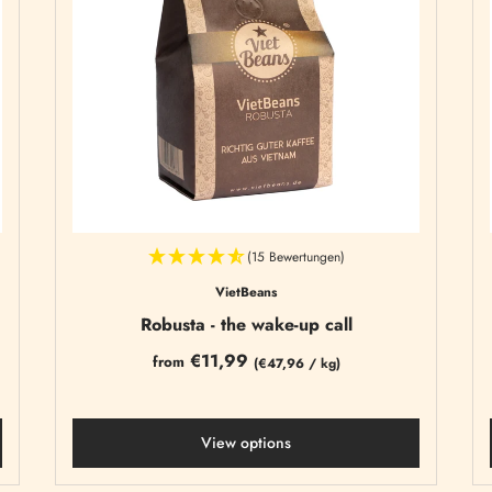
(15 Bewertungen)
VietBeans
Robusta - the wake-up call
€11,99
from
(
€47,96
/
kg)
View options