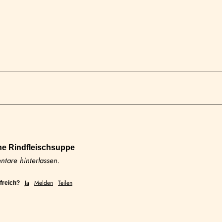
he Rindfleischsuppe
tare hinterlassen.
Ja
Melden
Teilen
freich?