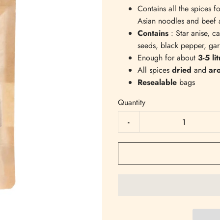
Contains all the spices f
Asian noodles and beef 
Contains
: Star anise, c
seeds, black pepper, gar
Enough for about
3-5 li
All spices
dried
and
ar
Resealable
bags
Quantity
-