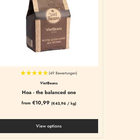
(49 Bewertungen)
VietBeans
Hoa - the balanced one
€10,99
from
(
€43,96
/
kg)
View options