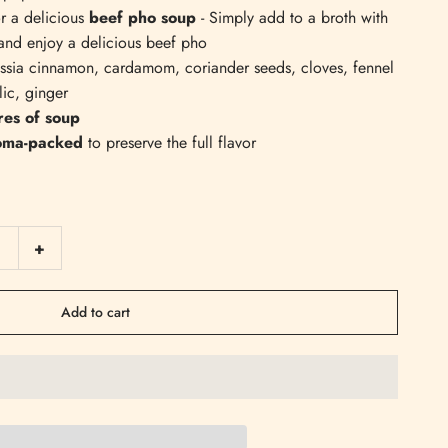
or a delicious
beef pho soup
- Simply add to a broth with
and enjoy a delicious beef pho
assia cinnamon, cardamom, coriander seeds, cloves, fennel
lic, ginger
tres of soup
oma-packed
to preserve the full flavor
+
Add to cart