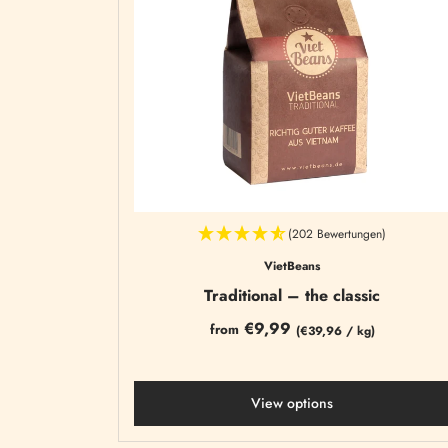
(202 Bewertungen)
VietBeans
Traditional – the classic
€9,99
from
(
€39,96
/
kg)
View options