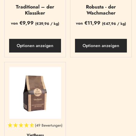
Traditional – der
Robusta - der
Klassiker
Wachmacher
€9,99
€11,99
von
von
(
€39,96
/
kg)
(
€47,96
/
kg)
Optionen anzeigen
Optionen anzeigen
(49 Bewertungen)
VietBeans