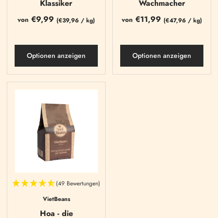
Klassiker
Wachmacher
€9,99
€11,99
von
von
(
€39,96
/
kg)
(
€47,96
/
kg)
Optionen anzeigen
Optionen anzeigen
(49 Bewertungen)
VietBeans
Hoa - die