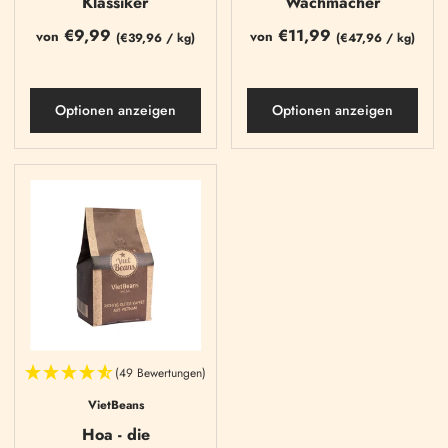
Klassiker
Wachmacher
€9,99
€11,99
von
von
(
€39,96
/
kg)
(
€47,96
/
kg)
Optionen anzeigen
Optionen anzeigen
(49 Bewertungen)
VietBeans
Hoa - die