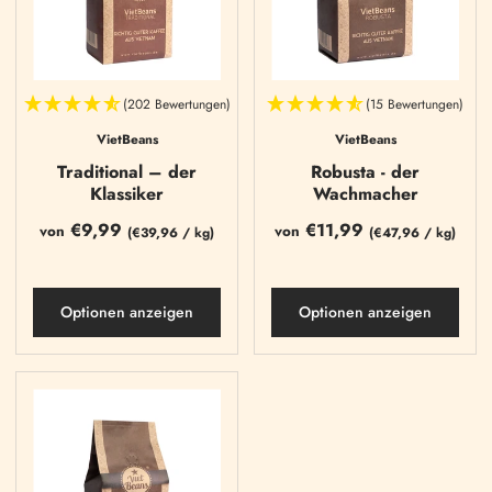
(202 Bewertungen)
(15 Bewertungen)
VietBeans
VietBeans
Traditional – der
Robusta - der
Klassiker
Wachmacher
€9,99
€11,99
von
von
(
€39,96
/
kg)
(
€47,96
/
kg)
Optionen anzeigen
Optionen anzeigen